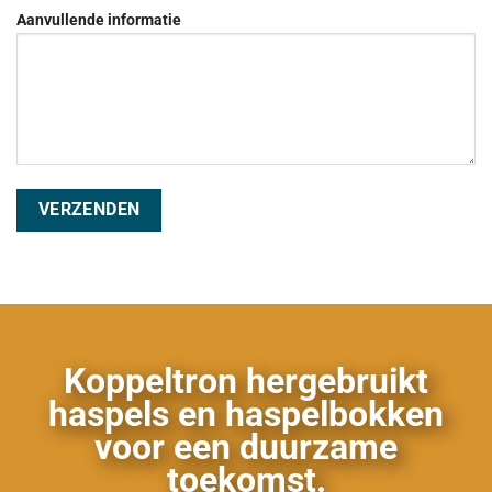
Aanvullende informatie
Koppeltron hergebruikt
haspels en haspelbokken
voor een duurzame
toekomst.