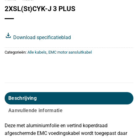
2XSL(St)CYK-J 3 PLUS
download
Download specificatieblad
Categorieën:
Alle kabels
,
EMC motor aansluitkabel
Beschrijving
Aanvullende informatie
Deze met aluminiumfolie en vertind koperdraad
afgeschermde EMC voedingskabel wordt toegepast daar