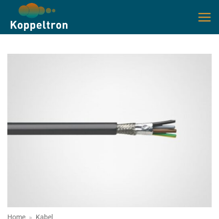
Ga
naar
inhoud
Home
»
Kabel