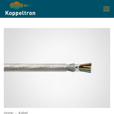
Ga
naar
inhoud
Home
»
Kabel