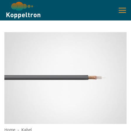
Ga
naar
inhoud
Home
»
Kabel