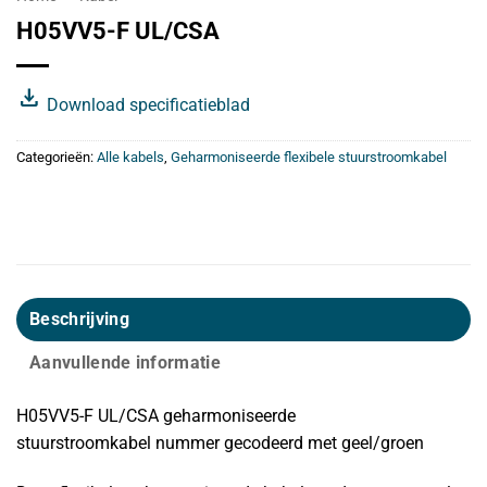
H05VV5-F UL/CSA
download
Download specificatieblad
Categorieën:
Alle kabels
,
Geharmoniseerde flexibele stuurstroomkabel
Beschrijving
Aanvullende informatie
H05VV5-F UL/CSA geharmoniseerde
stuurstroomkabel nummer gecodeerd met geel/groen