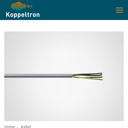
Ga
naar
inhoud
Home
»
Kabel