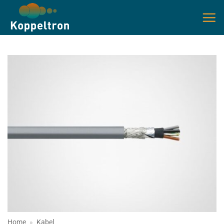
Ga
naar
inhoud
Home
»
Kabel