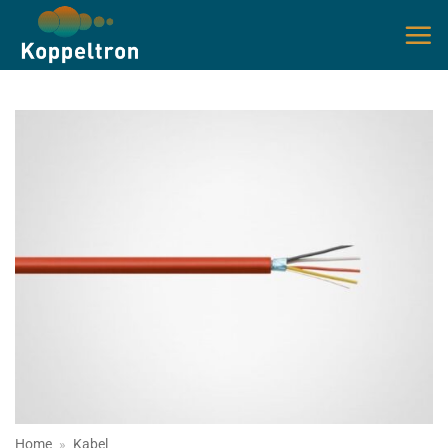
Ga
naar
inhoud
Home
»
Kabel