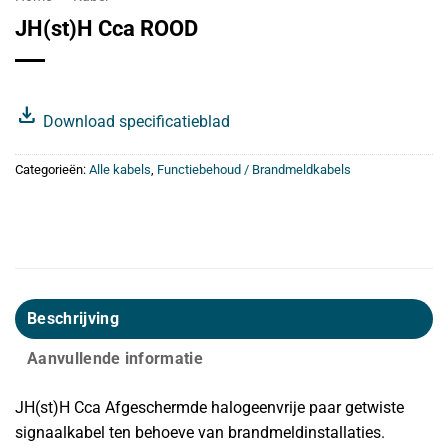
JH(st)H Cca ROOD
download
Download specificatieblad
Categorieën:
Alle kabels
,
Functiebehoud / Brandmeldkabels
Beschrijving
Aanvullende informatie
JH(st)H Cca Afgeschermde halogeenvrije paar getwiste
signaalkabel ten behoeve van brandmeldinstallaties.