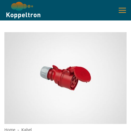
Ga
naar
inhoud
Home
»
Kabel