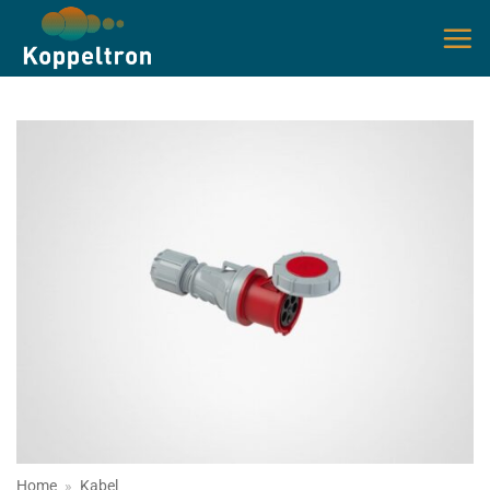
Ga
naar
inhoud
Home
»
Kabel