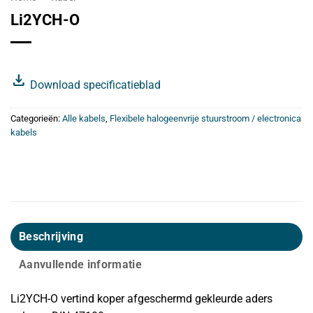
Li2YCH-O
download
Download specificatieblad
Categorieën:
Alle kabels
,
Flexibele halogeenvrije stuurstroom / electronica
kabels
Beschrijving
Aanvullende informatie
Li2YCH-O vertind koper afgeschermd gekleurde aders