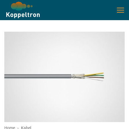
Ga
naar
inhoud
Home
»
Kabel