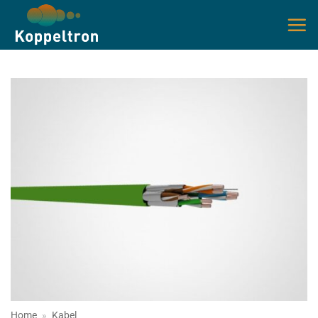
Ga
naar
inhoud
Home
»
Kabel