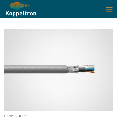
Ga
naar
inhoud
Home
»
Kabel