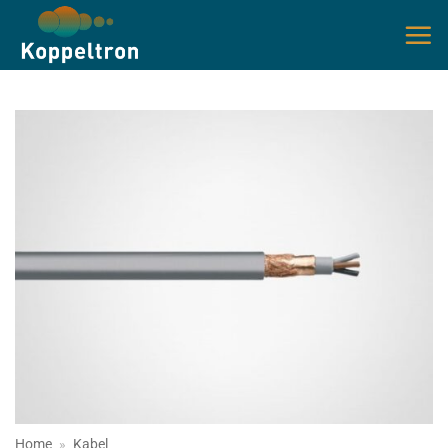
Ga
naar
inhoud
Home
»
Kabel